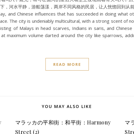
，河水平静，游船荡漾，两岸不同风格的民居，让人恍惚回到从前，坐
ay, and Chinese influences that has succeeded in doing what othe
e. The city is undeniably multicultural, with a strong scent of nos
ting of Malays in head scarves, Indians in saris, and Chinese
 at maximum volume darted around the city like sparrows, addi
READ MORE
YOU MAY ALSO LIKE
y
マラッカの平和街：和平街：Harmony
マ
Street (2)
Str