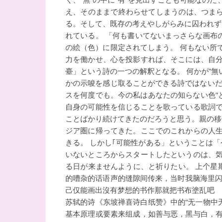
え、そのままで終わらせてしまうのは、つまら
る。そして、既存の考えやしがらみに囚われず
れている。 「何も書いてないまっさらな画布
の絵（色）に限定されてしまう。 何もない所
力を働かせ、心を投影すれば、そこには、自分
臺」という詩の一つの解釈となる。 何かが”
かの示唆を感じ取ることができる詩ではないだ
スを何度でも。今の私はあなたの知らない色”
自身の可能性を信じることを歌っている歌詞で
ことばかり続けてきたのだろうと思う。親の移
ジア圏に帰ってきた。ここでのこれからの人生
きる。 しかし｢可能性がある」ということは
いないところからスタートしたというのは、気
る日が来ませんように、と祈りたい。 上个星期
的嘈杂的话语声的缝隙间传来，当时我脑海里闪
己仅能画出沒有梦想的书作那就把书布塗乱吧 
苏轼的诗《东坡禅喜诗白纸赞》中的“无一物中
基本原理或要素来组成，如善与恶，黑与白，有