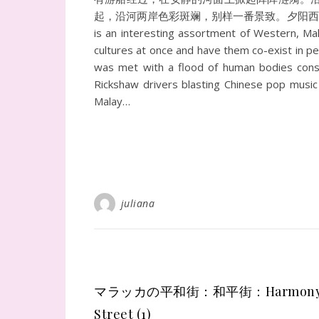
起，沿河两岸色彩斑斓，别样一番景致。夕阳西下
is an interesting assortment of Western, Mal
cultures at once and have them co-exist in peac
was met with a flood of human bodies consis
Rickshaw drivers blasting Chinese pop music
Malay…
juliana
マラッカの平和街：和平街：Harmon
Street (1)