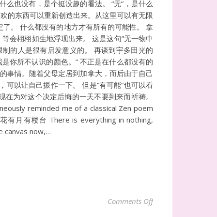
什么也没有，是个挺没趣的看法。 “无”，是什么
喜欢的东西可以重新创造出来。从这里可以有无限
了。 什么都没有的地方才有所有的可能性。 拿
等会栩栩如生地浮现出来。 这是这句”无一物中
限制的人是很有启发意义的。 再谈到宇多田光的
是你所不认识的颜色。” 不正是在什么都没有的
莽的事情。随着父母定居到加拿大，而后由于自己
可以让自己振作一下。 但是“有可能”也可以看
 现在为对这个决定后悔的一天不要到来而祈祷。
taneously reminded me of a classical Zen poem
 有花有月有楼台 There is everything in nothing,
the canvas now,…
on 宇多田ヒカルの
Comments Off