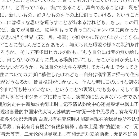
ない、と言っている。 ”無”であること、真白であることは、裏
に、新しいもの、好きなものをその上に創っていける、というこ
の上には様々な思いを巡らすことが出来るけれども、もし、この
では、全てが可能だ。 絵筆をもって真っ白なキャンパスに向かっ
が思い描く世界（花、月、楼臺）が鮮やかに浮かび上がってくる
無い”ことに苦しんだことがある人、与えられた環境や様々な制約条
ろうか。 そして宇多田ヒカルの歌も、”もう自分には夢の無い絵
と、何もないかのように見える場所にいても、そこから何か美し
はないだろうか。 私は自分が大学を卒業してから今までやって
住についてカナダに移住したけれども、自分は漢字圏に帰って住
がどうなるか、皆目検討がつかない。 そんな時にこのような詩
「今まだ何も持っていない」ということの裏返しでもある。そして
持ちをどうポジティブに持っても、実質的には大きなハンデであ
匆匆走在在新加坡的街上时，记不清从购物中心还是餐馆中飘出了宇多
现出喜爱的中国宋代大诗人苏轼的一句“无一物中无尽藏，有花有月有楼
塗多少次都无所谓 白旗只有在弃权時才能高举現在的我是你所不认识
无尽藏，有花有月有楼台”有很多解释，基本上是“禅”的想法，对二
与无等等。二元论的世界观里，有和无是对立的两极，无是不好的