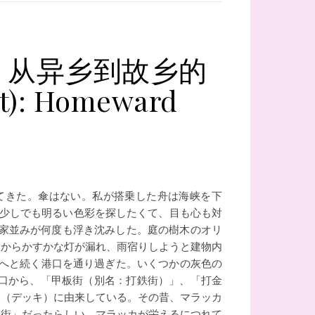
：从异乡到故乡的
et): Homeward
てきた。傘はない。私が搭乗した舟は海峡を下
で少しでも明るい色彩を探したくて、目も心も対
家並みが何度も浮き沈みした。庭の樹木のオリ
スからかすかな灯が漏れ、雨宿りしようと建物内
街へと続く港口を通り過ぎた。いくつかの灰色の
口から、「甲板街（別名：打鉄街）」、「打金
板（デッキ）に由来している。その昔、マラッカ
板街」だったらしい。マラッカが栄えるにつれて