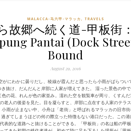
,
MALACCA-马六甲-マラッカ
TRAVELS
ら故郷へ続く道-甲板街
ung Pantai (Dock Stre
Bound
August 29, 2016
空がにわかに曇りだし、稜線が霞んだと思ったら小雨がばらつい
つき抜け、だんだんと岸部に人家が増えてきた。 湿った景色の中
紅色の花、れんが色の家並み。濡れた空を観覧車が周り、くすんだ
の老人の後姿を見た。目を凝らすと、岸部に点在する人家のテラ
 小雨が止まない中、小舟は「老街」と呼ばれるマラッカの旧市
り過ぎてしまうほどの何の際立った特徴もない港口だった。この港
代表的な道路へと抜けることができる。「甲板街」の名は船の甲
ってきた初期の移住者達が、初めて陸に足を下ろした場所が「甲