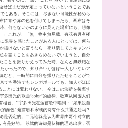
を返せばまだ形が定まっていないということであ
とでもある。そこには、尽きない可能性が秘めら
画布に青や赤の色を付けてしまったら、画布はそ
た時、何もないかのように見えた場所にも、想像
。」 これが、「無一物中無尽蔵、有花有月有楼
件に限界を感じたことがある人にとっては、何ら
しか描けないと言うなら 塗り潰してよキャンバ
い絵を書くことをあきらめないでいようと、自分
きたことを振りかえってみた時、なんと無鉄砲な
みたかったので、知り合いがほぼ一人もいないア
を読むと、一時的に自分を振りたたせることがで
東京でも香港でもシンガポールでも、知人がほぼ
ることには変わりない。 今はこの決断を後悔す
田光的歌曲“color”的旋律。歌声从周围人们
台。” 宇多田光在这首歌中唱到： “如果說自
的颜色” 这首歌和宋朝的诗有什么共通之处吗？
元论是否定的。二元论就是认为世界由两个对立的
，有是好的。 苏轼的诗却是从禅的理论出发，否