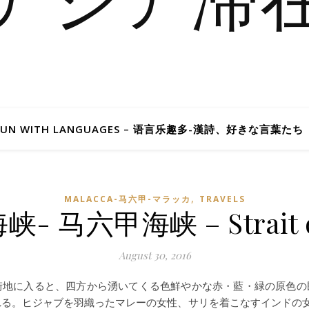
FUN WITH LANGUAGES – 语言乐趣多-漢詩、好きな言葉たち
,
MALACCA-马六甲-マラッカ
TRAVELS
 马六甲海峡 – Strait of
August 30, 2016
街地に入ると、四方から湧いてくる色鮮やかな赤・藍・緑の原色の
れる。ヒジャブを羽織ったマレーの女性、サリを着こなすインドの