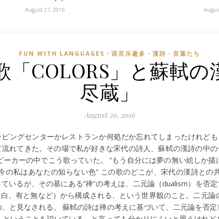
August 27, 2016
Augus
FUN WITH LANGUAGES・语言乐趣多・漢詩・言葉たち
「COLORS」と蘇軾
尽蔵」
August 29, 2016
ピングセンターかレストランか何処だか忘れてしまったけれども、
て流れてきた。その場で私が好きな宋代の詩人、蘇軾の漢詩の中の
ピーカーの中でこう歌っていた。 ”もう自分には夢の無い絵しか描
今の私はあなたの知らない色” この歌のどこが、宋代の漢詩との
いるが、その基にある”禅”の考えは、二元論（dualism）を
白、有と無など）から構成される、という世界観のこと。二元論の世
もの、と見なされる。 蘇軾の詩は禅の考えに基づいて、二元論を否定し
だ、ということを説いている。と言っても分かりにくいと思うけれども