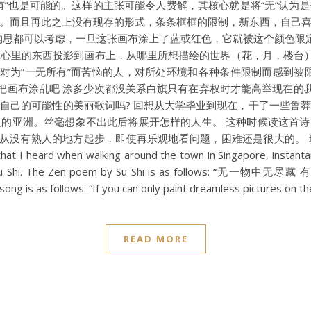
”也是可能的。这样的主张可能令人费解，其核心就是将“无”认为是
。而且再此之上没有现存的形式，条条框框的限制，新东西，自己
构思都可以考虑，一旦这张画布涂上了蓝或红色，它就被这个颜色限定
心里的东西投影到画布上，从哪里所想描绘的世界（花，月，楼台）
诗对为”一无所有”而苦恼的人，对所处环境和各种条件限制而感到被
就把画布涂乱吧 涂多少次都没关系白旗只有在弃权时才能高举现在的我
自己的可能性的美丽歌词吗? 回想从大学毕业到现在，干了一些鲁
的亚洲。丝毫想象不出此后将展开怎样的人生。 这种时候读这首诗，
，从没有熟人的地方起步，即使再乐观地看问题，困难还是很大的。
that I heard when walking around the town in Singapore, instan
, Su Shi. The Zen poem by Su Shi is as follows: “无一物中无尽藏
song is as follows: “If you can only paint dreamless pictures on 
READ MORE