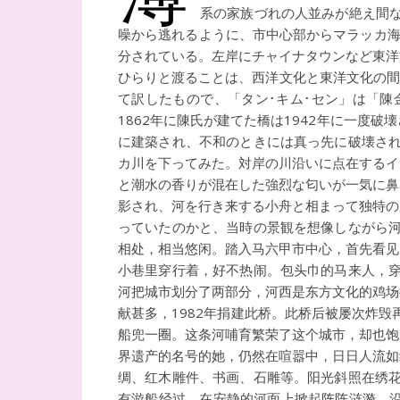
系の家族づれの人並みが絶え間
噪から逃れるように、市中心部からマラッカ海
分されている。左岸にチャイナタウンなど東洋
ひらりと渡ることは、西洋文化と東洋文化の間を超え
て訳したもので、「タン･キム･セン」は「陳金
1862年に陳氏が建てた橋は1942年に一
に建築され、不和のときには真っ先に破壊され
カ川を下ってみた。対岸の川沿いに点在するイ
と潮水の香りが混在した強烈な匂いが一気に鼻
影され、河を行き来する小舟と相まって独特の
っていたのかと、当時の景観を想像しながら河
相处，相当悠闲。踏入马六甲市中心，首先看见
小巷里穿行着，好不热闹。包头巾的马来人，穿
河把城市划分了两部分，河西是东方文化的鸡场
献甚多，1982年捐建此桥。此桥后被屡次炸
船兜一圈。这条河哺育繁荣了这个城市，却也饱
界遗产的名号的她，仍然在喧嚣中，日日人流如
绸、红木雕件、书画、石雕等。阳光斜照在绣花
有游船经过，在安静的河面上掀起阵阵涟漪。