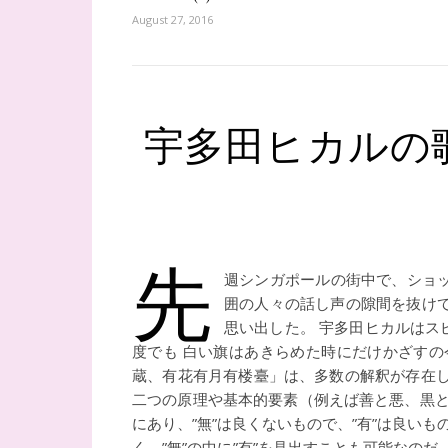
August 27, 2016
宇多田ヒカルの歌
先
週シンガポールの街中で、ショッ
囲の人々の話し声の隙間を抜け
思い出した。 宇多田ヒカルはス
度でも 白い旗はあきらめた時にだけかざすの
蔵、有花有月有楼臺」は、多数の解釈が存在して
二つの原理や基本的要素（例えば善と悪、黒と
にあり、”無”は良くないもので、”有”は良い
く、”無”の中に”有”を見出すことも可能なの