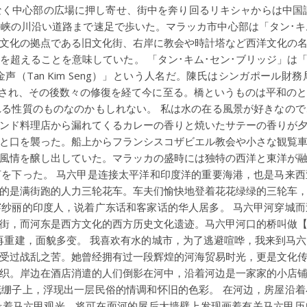
なく中心部の広場に押し寄せ、街中を奔り回るリキシャからは中国
峡の川沿い道路まで速足で歩いた。マラッカ市中心部は「タン･キ
文化の拠点である旧文化街、右岸に教会や時計塔など西洋文化の
ることを意味していた。 「タン･キム･セン･ブリッジ」は「陳金声橋（T
声（Tan Kim Seng）」という人名だ。陳氏はシンガポール
度破壊され、その後数々の修復を経て今に至る。橋というものは平和の
る性質のものなのかもしれない。 私は水の在る風景が好きなの
ンド料理店から漏れてくるカレーの香りと焼いたサテーの香りが
と口を襲った。船上からフランシスコザビエル教会や小さな観覧
風情を醸し出していた。マラッカの盛時には独特の西洋と東洋が
を下った。 马六甲是连接太平洋和印度洋的重要海港，也是马来
的是满街跑的人力三轮花车。车夫们愉快地登着花花绿绿的三轮车
纱丽的印度人，说着广东话和客家话的华人居多。 马六甲河穿城
街，而河东是西方文化的西方历史文化遗迹。马六甲河口的桥叫做
毁再重建，面貌多变。 我喜欢有水的城市，为了逃避喧哗，我来到马
受过战乱之苦。她曾经拥有过一段辉煌的河海贸易时光，更是文化
织。岸边在酒店消遣的人们倒影在河中，沿着河边是一家家的小店
绷子上，浮现出一层民俗的情调和怀旧的色彩。 在河边，房屋沿
沿着马六甲观光，将可在面河的屋后大墙壁上发现画着有关马六甲历