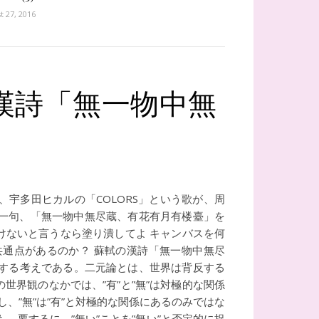
t 27, 2016
の漢詩「無一物中無
宇多田ヒカルの「COLORS」という歌が、周
一句、「無一物中無尽蔵、有花有月有楼臺」を
けないと言うなら塗り潰してよ キャンバスを何
共通点があるのか？ 蘇軾の漢詩「無一物中無尽
否定する考えである。二元論とは、世界は背反する
界観のなかでは、”有”と”無”は対極的な関係
、”無”は”有”と対極的な関係にあるのみではな
、要するに、”無い”ことを”無い”と否定的に捉