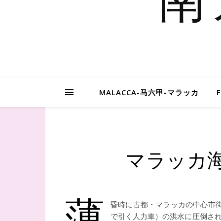
MALACCA-马六甲-マラッカ
マラッカ海峡-
薄
昏時に古都・マラッカの中心市
で引く人力車）の洪水に圧倒さ