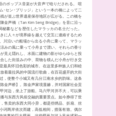
語のポップス音楽が大音声で唸りだされる。 喧
ム･セン･ブリッジ」という一本の橋によって二
名残が並ぶ世界遺産保存地区が広がる。この橋を
an Kim Seng Bridge)」を音に沿っ
財務局秘書などを歴任したマラッカの名士だった。
ときに人々が境界線を越えて交互に連絡するため
で、川沿いの船場から出る小舟に乗って、マラッ
夕涼みの風に乗って小舟まで漂い、それらの香り
車が見え隠れし、水面に建物の影がゆらゆらと投
融合した街並みの中、荷物を積んだ小舟が行き交
西亚最具怀旧色彩的城市。在这里多种族人们和睦
，放着最拉风的中国流行歌曲，在百花盛开的大街
而过，使整个小城又有几分江南水乡的韵味。这条
【陈金声桥】。陈金声家境显赫，并对国家社会贡
六甲河边，坐上了游船。马六甲河并不大，可以乘
传播与东西方风俗交融的重要景点。如今挣得了世
铺，售卖的东西大同小异，都是些绣品、折扇、丝
着小诃两岸依次而建，高低相间，措落有致。偶尔
史故事的巨大壁画。这些壁画与河上风光揉和一