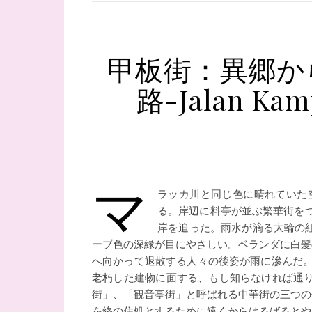
甲板街：異郷か
路-Jalan Kamp
マ
ラッカ川と同じ色に晴れていた
る。岸辺に料亭が並ぶ繁華街を
岸を追った。雨水が滴る大輪の
ーブ色の深緑が目にやさしい。ベランダに白髪
へ向かって退散する人々の後姿が雨に滲んだ。
老朽した建物に面する、もし知らなければ通
街」、「観音亭街」と呼ばれる中華街の三つの
を終の住処とするために遠くからはるばるとや