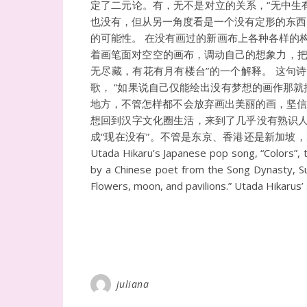
定了二元论。有，无不是对立的关系，“无中生有
也没有，但从另一角度看是一个没有定形的东西
的可能性。 在没有画过的新画布上各种各样的
着画笔面对空空的画布，调动自己的想象力，把
无尽藏，有花有月有楼台”的一个解释。 这句
歌， “如果说自己仅能绘出没有梦想的画作那
地方，不管怎样都不会放弃画出美丽的画，坚信
想回到汉字文化圈生活，来到了几乎没有熟识人
成“现在没有”。不管是东京、香港还是新加坡
Utada Hikaru’s Japanese pop song, “Colors”, 
by a Chinese poet from the Song Dynasty
Flowers, moon, and pavilions.” Utada Hikarus’ 
juliana